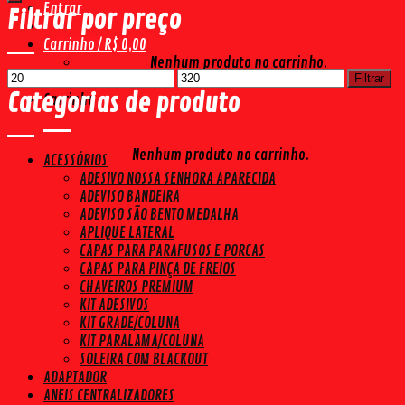
Entrar
Filtrar por preço
Carrinho /
R$
0,00
Nenhum produto no carrinho.
Preço
Preço
Filtrar
mínimo
máximo
Categorias de produto
Carrinho
Nenhum produto no carrinho.
ACESSÓRIOS
ADESIVO NOSSA SENHORA APARECIDA
ADEVISO BANDEIRA
ADEVISO SÃO BENTO MEDALHA
APLIQUE LATERAL
CAPAS PARA PARAFUSOS E PORCAS
CAPAS PARA PINÇA DE FREIOS
CHAVEIROS PREMIUM
KIT ADESIVOS
KIT GRADE/COLUNA
KIT PARALAMA/COLUNA
SOLEIRA COM BLACKOUT
ADAPTADOR
ANEIS CENTRALIZADORES