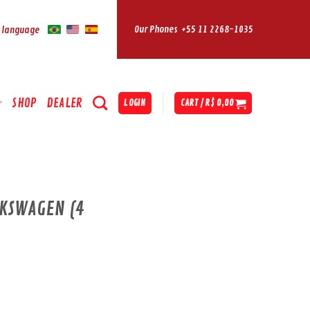
Our Phones
+55 11 2268-1035
r language
SHOP
DEALER
LOGIN
CART /
R$
0,00
KSWAGEN (4