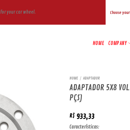
for your car wheel.
Choose you
HOME
COMPANY
HOME
/
ADAPTADOR
ADAPTADOR 5X8 VOL
PÇS)
933,33
R$
Características: