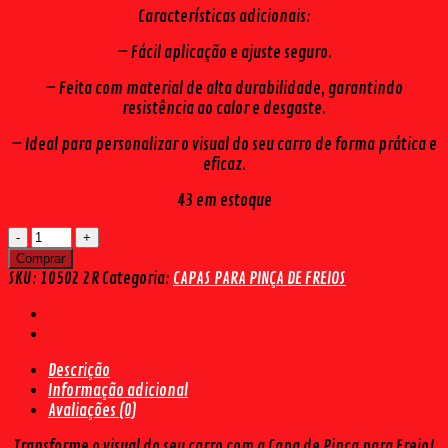
Características adicionais:
– Fácil aplicação e ajuste seguro.
– Feita com material de alta durabilidade, garantindo
resistência ao calor e desgaste.
– Ideal para personalizar o visual do seu carro de forma prática e
eficaz.
43 em estoque
CAPA
DE
Comprar
FREIO
SKU:
10502 2R
Categoria:
CAPAS PARA PINÇA DE FREIOS
RACING
UNIVERSAL
PRATA
(2
Descrição
PÇS)
Informação adicional
quantidade
Avaliações (0)
Transforme o visual do seu carro com a Capa de Pinça para Freio!