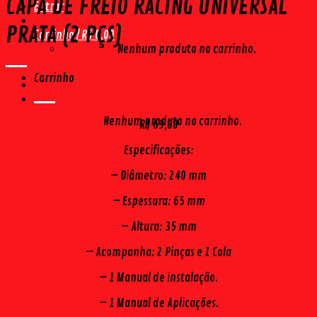
CAPA DE FREIO RACING UNIVERSAL
Entrar
PRATA (2 PÇS)
Carrinho /
R$
0,00
Nenhum produto no carrinho.
Carrinho
Nenhum produto no carrinho.
R$
69,00
Especificações:
– Diâmetro: 240 mm
– Espessura: 65 mm
– Altura: 35 mm
– Acompanha: 2 Pinças e 1 Cola
– 1 Manual de instalação.
– 1 Manual de Aplicações.