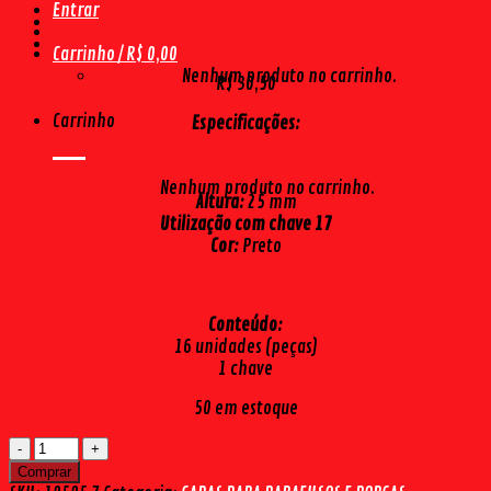
Entrar
Carrinho /
R$
0,00
Nenhum produto no carrinho.
R$
30,50
Carrinho
Especificações:
Nenhum produto no carrinho.
Altura:
25 mm
Utilização com chave 17
Cor:
Preto
Conteúdo:
16 unidades (peças)
1 chave
50 em estoque
CAPA
PARA
Comprar
PORCA