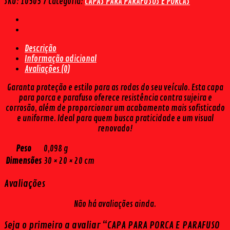
SKU:
10505 7
Categoria:
CAPAS PARA PARAFUSOS E PORCAS
E
PARAFUSO
PRETA
CHAVE17
Descrição
(17
Informação adicional
PÇS)
Avaliações (0)
quantidade
Garanta proteção e estilo para as rodas do seu veículo. Esta capa
para porca e parafuso oferece resistência contra sujeira e
corrosão, além de proporcionar um acabamento mais sofisticado
e uniforme. Ideal para quem busca praticidade e um visual
renovado!
Peso
0,098 g
Dimensões
30 × 20 × 20 cm
Avaliações
Não há avaliações ainda.
Seja o primeiro a avaliar “CAPA PARA PORCA E PARAFUSO