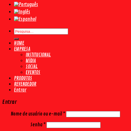
Pesquisar
por:
HOME
EMPRESA
INSTITUCIONAL
MÍDIA
SOCIAL
EVENTOS
PRODUTOS
REVENDEDOR
Entrar
Entrar
Nome de usuário ou e-mail
*
Senha
*