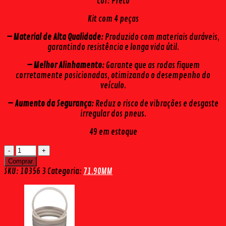
Cor: Preto
Kit com 4 peças
– Material de Alta Qualidade:
Produzido com materiais duráveis,
garantindo resistência e longa vida útil.
– Melhor Alinhamento:
Garante que as rodas fiquem
corretamente posicionadas, otimizando o desempenho do
veículo.
– Aumento da Segurança:
Reduz o risco de vibrações e desgaste
irregular dos pneus.
49 em estoque
CENTRALIZADOR
71,9MM
Comprar
TOYOTA
SKU:
10356 3
Categoria:
71.90MM
PRETO
(4
PÇS)
quantidade