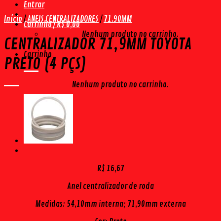
Entrar
Início
/
ANEIS CENTRALIZADORES
/
71.90MM
Carrinho /
R$
0,00
Nenhum produto no carrinho.
CENTRALIZADOR 71,9MM TOYOTA
Carrinho
PRETO (4 PÇS)
Nenhum produto no carrinho.
R$
16,67
Anel centralizador de roda
Medidas: 54,10mm interna; 71,90mm externa