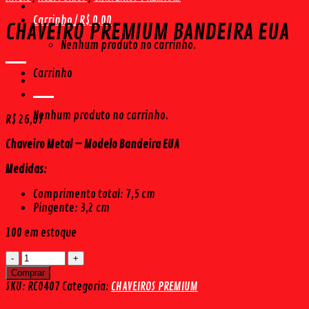
Carrinho /
R$
0,00
CHAVEIRO PREMIUM BANDEIRA EUA
Nenhum produto no carrinho.
Carrinho
Nenhum produto no carrinho.
R$
26,67
Chaveiro Metal – Modelo Bandeira EUA
Medidas:
Comprimento total: 7,5 cm
Pingente: 3,2 cm
100 em estoque
CHAVEIRO
PREMIUM
Comprar
BANDEIRA
SKU:
RC0407
Categoria:
CHAVEIROS PREMIUM
EUA