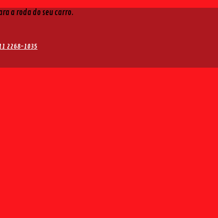
ra a roda do seu carro.
11 2268-1035