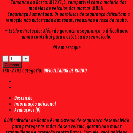
– Tamanho da Rosca: M12X1,5, compatível com a maioria dos
modelos de veículos das marcas MULTI.
– Segurança Aumentada: Os parafusos de segurança dificultam a
remoção não autorizada das rodas, reduzindo o risco de roubo.
– Estilo e Proteção: Além de garantir a segurança, o dificultador
ainda contribui para a estética do seu veículo.
49 em estoque
DIFICULTADOR
DE
Comprar
ROUBO
SKU:
2701
Categoria:
DIFICULTADOR DE ROUBO
MULTI
CH17/19
M12X1,5
(5
Descrição
PÇS)
Informação adicional
quantidade
Avaliações (0)
O Dificultador de Roubo é um sistema de segurança desenvolvido
para proteger as rodas do seu veículo, garantindo maior
tranquilidade e proteção contra furtos. Com ele, você adiciona