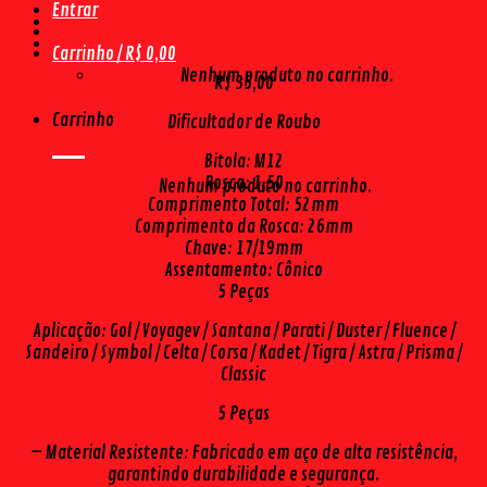
Entrar
Carrinho /
R$
0,00
Nenhum produto no carrinho.
R$
35,00
Carrinho
Dificultador de Roubo
Bitola: M12
Rosca: 1,50
Nenhum produto no carrinho.
Comprimento Total: 52mm
Comprimento da Rosca: 26mm
Chave: 17/19mm
Assentamento: Cônico
5 Peças
Aplicação: Gol / Voyagev / Santana / Parati / Duster / Fluence /
Sandeiro / Symbol / Celta / Corsa / Kadet / Tigra / Astra / Prisma /
Classic
5 Peças
– Material Resistente: Fabricado em aço de alta resistência,
garantindo durabilidade e segurança.