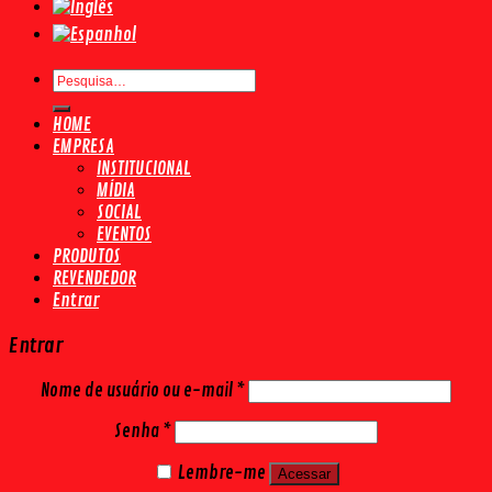
Pesquisar
por:
HOME
EMPRESA
INSTITUCIONAL
MÍDIA
SOCIAL
EVENTOS
PRODUTOS
REVENDEDOR
Entrar
Entrar
Nome de usuário ou e-mail
*
Senha
*
Lembre-me
Acessar