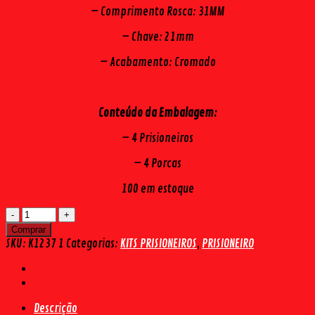
– Comprimento Rosca: 31MM
– Chave: 21mm
– Acabamento: Cromado
Conteúdo da Embalagem:
– 4 Prisioneiros
– 4 Porcas
100 em estoque
KIT
PRISIONEIRO
Comprar
DIANTEIRO
SKU:
K1237 1
Categorias:
KITS PRISIONEIROS
,
PRISIONEIRO
/
TRASEIRO
FORD
F100
Descrição
/