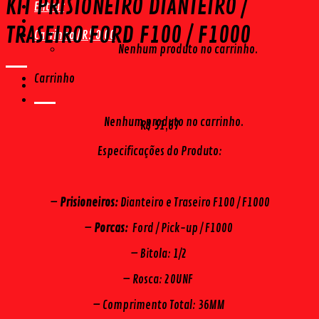
KIT PRISIONEIRO DIANTEIRO /
Entrar
TRASEIRO FORD F100 / F1000
Carrinho /
R$
0,00
Nenhum produto no carrinho.
Carrinho
Nenhum produto no carrinho.
R$
51,67
Especificações do Produto:
–
Prisioneiros:
Dianteiro e Traseiro F100 / F1000
–
Porcas:
Ford / Pick-up / F1000
– Bitola: 1/2
– Rosca: 20UNF
– Comprimento Total: 36MM