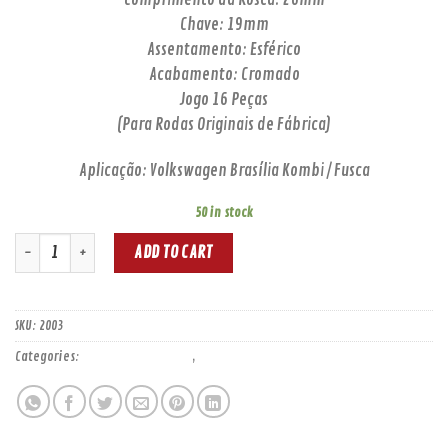
Chave: 19mm
Assentamento: Esférico
Acabamento: Cromado
Jogo 16 Peças
(Para Rodas Originais de Fábrica)
Aplicação: Volkswagen Brasília Kombi / Fusca
50 in stock
PARAFUSO CROMADO VW BRS/KOMBI/FUSCA CH19 M14X1,5 (16 PÇS) quantity
ADD TO CART
SKU:
2003
Categories:
PARAFUSOS CROMADOS
,
PARAFUSOS E PORCAS