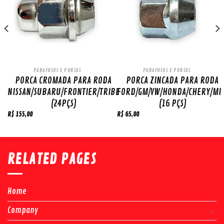
PARAFUSOS E PORCAS
PARAFUSOS E PORCAS
PORCA CROMADA PARA RODA
PORCA ZINCADA PARA RODA
NISSAN/SUBARU/FRONTIER/TRIBE
FORD/GM/VW/HONDA/CHERY/MIT
(24PÇS)
(16 PÇS)
R$
155,00
R$
65,00
RELATED PAGES
Home
Company