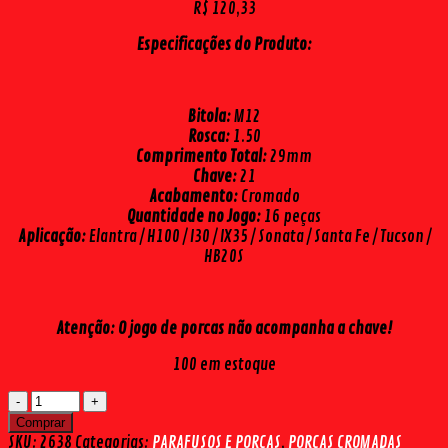
R$
120,33
Especificações do Produto:
Bitola:
M12
Rosca:
1.50
Comprimento Total:
29mm
Chave:
21
Acabamento:
Cromado
Quantidade no Jogo:
16 peças
Aplicação:
Elantra / H100 / I30 / IX35 / Sonata / Santa Fe / Tucson /
HB20S
Atenção:
O jogo de porcas não acompanha a chave!
100 em estoque
PORCA
CROMADA
Comprar
HB20
SKU:
2638
Categorias:
PARAFUSOS E PORCAS
,
PORCAS CROMADAS