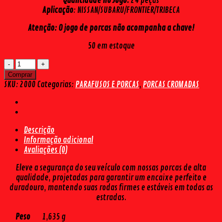
Quantidade no Jogo:
24 peças
Aplicação
: NISSAN/SUBARU/FRONTIER/TRIBECA
Atenção:
O jogo de porcas não acompanha a chave!
50 em estoque
PORCA
CROMADA
Comprar
PARA
SKU:
2000
Categorias:
PARAFUSOS E PORCAS
,
PORCAS CROMADAS
RODA
NISSAN/SUBARU/FRONTIER/TRIBE
(24PÇS)
quantidade
Descrição
Informação adicional
Avaliações (0)
Eleve a segurança do seu veículo com nossas porcas de alta
qualidade, projetadas para garantir um encaixe perfeito e
duradouro, mantendo suas rodas firmes e estáveis em todas as
estradas.
Peso
1,635 g