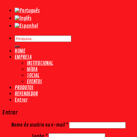
Pesquisar
por:
HOME
EMPRESA
INSTITUCIONAL
MÍDIA
SOCIAL
EVENTOS
PRODUTOS
REVENDEDOR
Entrar
Entrar
Nome de usuário ou e-mail
*
Senha
*