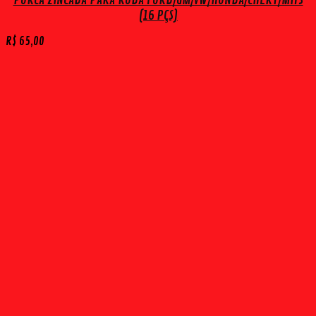
PORCA ZINCADA PARA RODA FORD/GM/VW/HONDA/CHERY/MITS
(16 PÇS)
R$
65,00