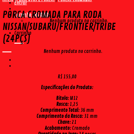
Entrar
PORCA CROMADA PARA RODA
Carrinho /
R$
0,00
Nenhum produto no carrinho.
NISSAN/SUBARU/FRONTIER/TRIBE
Carrinho
(24PÇS)
Nenhum produto no carrinho.
R$
155,00
Especificações do Produto:
Bitola:
M12
Rosca:
1,25
Comprimento Total:
36 mm
Comprimento da Rosca:
31 mm
Chave:
21
Acabamento:
Cromado