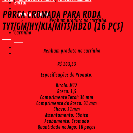
Entrar
PORCA CROMADA PARA RODA
Carrinho /
R$
0,00
Nenhum produto no carrinho.
TYT/GM/HY/KIA/MITS/HB20 (16 PÇS)
Carrinho
Nenhum produto no carrinho.
R$
103,33
Especificações do Produto:
Bitola: M12
Rosca: 1,5
Comprimento Total: 36 mm
Comprimento da Rosca: 31 mm
Chave: 21mm
Assentamento: Cônica
Acabamento: Cromado
Quantidade no Jogo: 16 peças