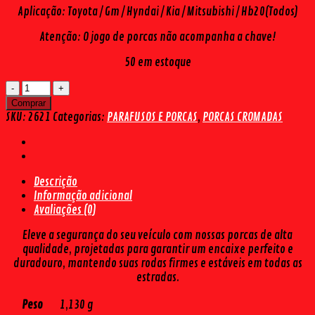
Aplicação: Toyota / Gm / Hyndai / Kia / Mitsubishi / Hb20(Todos)
Atenção: O jogo de porcas não acompanha a chave!
50 em estoque
PORCA
CROMADA
Comprar
PARA
SKU:
2621
Categorias:
PARAFUSOS E PORCAS
,
PORCAS CROMADAS
RODA
TYT/GM/HY/KIA/MITS/HB20
(16
PÇS)
Descrição
quantidade
Informação adicional
Avaliações (0)
Eleve a segurança do seu veículo com nossas porcas de alta
qualidade, projetadas para garantir um encaixe perfeito e
duradouro, mantendo suas rodas firmes e estáveis em todas as
estradas.
Peso
1,130 g