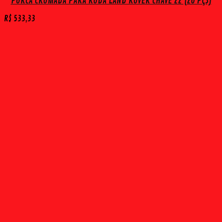
PORCA CROMADA PARA RODA LAND ROVER CHAVE 22 (20 PÇS)
R$
533,33