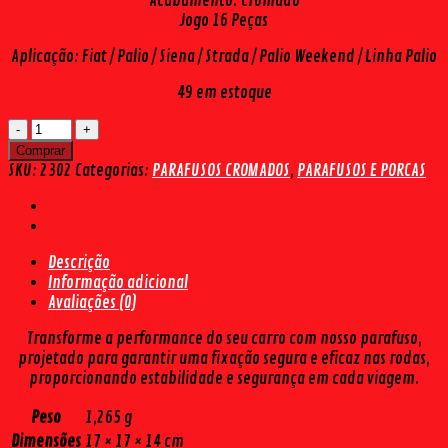
Acabamento: Cromado
Jogo 16 Peças
Aplicação: Fiat / Palio / Siena / Strada / Palio Weekend / Linha Palio
49 em estoque
PARAFUSO
PARA
Comprar
RODA
SKU:
2302
Categorias:
PARAFUSOS CROMADOS
,
PARAFUSOS E PORCAS
CROMADO
CHAVE
19
M12X1,25
Descrição
(16
Informação adicional
PÇS)
Avaliações (0)
quantidade
Transforme a performance do seu carro com nosso parafuso,
projetado para garantir uma fixação segura e eficaz nas rodas,
proporcionando estabilidade e segurança em cada viagem.
Peso
1,265 g
Dimensões
17 × 17 × 14 cm