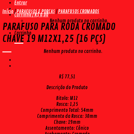
Entrar
Início
/
PARAFUSOS E PORCAS
/
PARAFUSOS CROMADOS
Carrinho /
R$
0,00
Nenhum produto no carrinho.
PARAFUSO PARA RODA CROMADO
Carrinho
CHAVE 19 M12X1,25 (16 PÇS)
Nenhum produto no carrinho.
R$
77,51
Descrição do Produto
Bitola: M12
Rosca: 1,25
Comprimento Total: 54mm
Comprimento da Rosca: 30mm
Chave: 19mm
Assentamento: Cônico