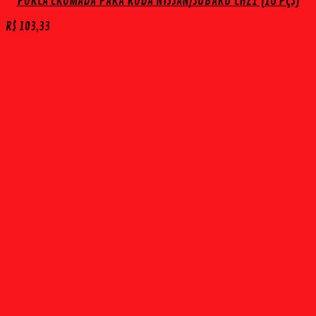
PORCA CROMADA PARA RODA NISSAN/SUBARU CH21 (16 PÇS)
R$
103,33