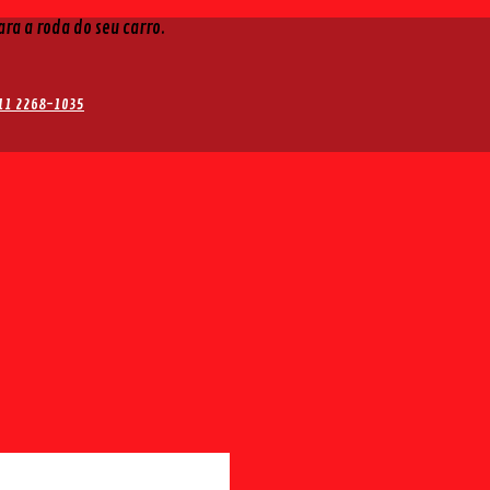
ra a roda do seu carro.
11 2268-1035