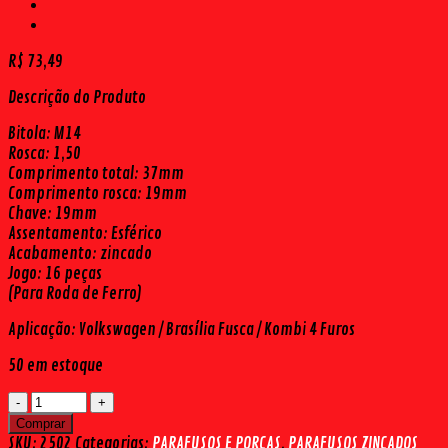
R$
73,49
Descrição do Produto
Bitola: M14
Rosca: 1,50
Comprimento total: 37mm
Comprimento rosca: 19mm
Chave: 19mm
Assentamento: Esférico
Acabamento: zincado
Jogo: 16 peças
(Para Roda de Ferro)
Aplicação: Volkswagen / Brasília Fusca / Kombi 4 Furos
50 em estoque
ZINCADO
VW/BRAS/FSC/KOMBI
Comprar
4
SKU:
2502
Categorias:
PARAFUSOS E PORCAS
,
PARAFUSOS ZINCADOS