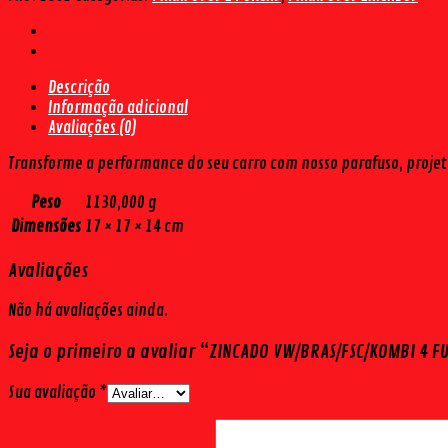
FUROS
CH19
M14X1,5
(16
Descrição
PÇS)
Informação adicional
quantidade
Avaliações (0)
Transforme a performance do seu carro com nosso parafuso, projet
Peso
1130,000 g
Dimensões
17 × 17 × 14 cm
Avaliações
Não há avaliações ainda.
Seja o primeiro a avaliar “ZINCADO VW/BRAS/FSC/KOMBI 4 F
Sua avaliação
*