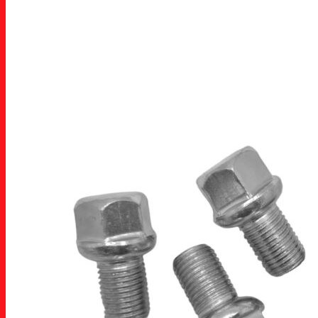
Carrinho /
R$
0,00
Nenhum produto no carrinho.
Carrinho
Nenhum produto no carrinho.